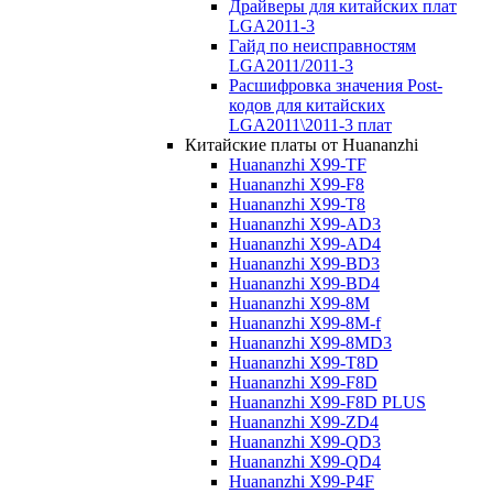
Драйверы для китайских плат
LGA2011-3
Гайд по неисправностям
LGA2011/2011-3
Расшифровка значения Post-
кодов для китайских
LGA2011\2011-3 плат
Китайские платы от Huananzhi
Huananzhi X99-TF
Huananzhi X99-F8
Huananzhi X99-T8
Huananzhi X99-AD3
Huananzhi X99-AD4
Huananzhi X99-BD3
Huananzhi X99-BD4
Huananzhi X99-8M
Huananzhi X99-8M-f
Huananzhi X99-8MD3
Huananzhi X99-T8D
Huananzhi X99-F8D
Huananzhi X99-F8D PLUS
Huananzhi X99-ZD4
Huananzhi X99-QD3
Huananzhi X99-QD4
Huananzhi X99-P4F