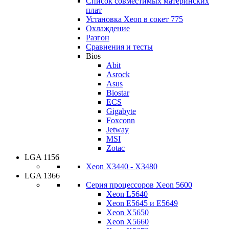
Список совместимых материнских
плат
Установка Xeon в сокет 775
Охлаждение
Разгон
Сравнения и тесты
Bios
Abit
Asrock
Asus
Biostar
ECS
Gigabyte
Foxconn
Jetway
MSI
Zotac
LGA 1156
Xeon X3440 - X3480
LGA 1366
Серия процессоров Xeon 5600
Xeon L5640
Xeon E5645 и E5649
Xeon X5650
Xeon X5660