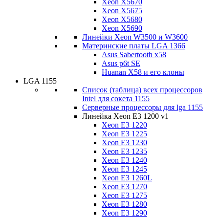
Xeon X5670
Xeon X5675
Xeon X5680
Xeon X5690
Линейки Xeon W3500 и W3600
Материнские платы LGA 1366
Asus Sabertooth x58
Asus p6t SE
Huanan X58 и его клоны
LGA 1155
Список (таблица) всех процессоров
Intel для сокета 1155
Серверные процессоры для lga 1155
Линейка Xeon E3 1200 v1
Xeon E3 1220
Xeon E3 1225
Xeon E3 1230
Xeon E3 1235
Xeon E3 1240
Xeon E3 1245
Xeon E3 1260L
Xeon E3 1270
Xeon E3 1275
Xeon E3 1280
Xeon E3 1290