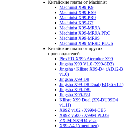
Китайские платы от Machinist
Machinist X99-K9
Machinist X99-RS9
Machinist X99-PR9
Machinist X99-G7
Machinist X99-MR9A
Machinist X99-MR9A PRO
Machinist X99-MR9S
Machinist X99-MR9D PLUS
Китайские платы от других
производителей
PlexHD X99 \ Atermiter X99
Jingsha X99 V1.0 (X99-8D3)
Jingsha \ Kllisre X99-D4 (AD12-B
v1.0)
Jingsha X99-D8
Jingsha X99-D8 Dual (BQ36 v1.1)
Jingsha X99-D8I
Jingsha X99-E8I
Kllisre X99 Dual (ZX-DU99D4
v1.11)
X99Z v102 \ X99M-CE5
X99Z v500 \ X99M-PLUS
ZX-MINX9D4 v1.2
X99-A4 (Amentmen)