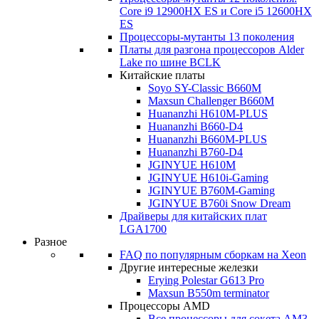
Core i9 12900HX ES и Core i5 12600HX
ES
Процессоры-мутанты 13 поколения
Платы для разгона процессоров Alder
Lake по шине BCLK
Китайские платы
Soyo SY-Classic B660M
Maxsun Challenger B660M
Huananzhi H610M-PLUS
Huananzhi B660-D4
Huananzhi B660M-PLUS
Huananzhi B760-D4
JGINYUE H610M
JGINYUE H610i-Gaming
JGINYUE B760M-Gaming
JGINYUE B760i Snow Dream
Драйверы для китайских плат
LGA1700
Разное
FAQ по популярным сборкам на Xeon
Другие интересные железки
Erying Polestar G613 Pro
Maxsun B550m terminator
Процессоры AMD
Все процессоры для сокета AM3