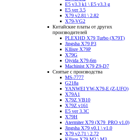
E5 v3.3 k1 \ E5 v3.3 g
E5 ver 3.5
X79 v2.81 \ 2.82
X79-VG2
Китайские платы от других
производителей
PLEXHD X79 Turbo (X79T)
Jingsha X79 P3
Kllisre X79P
X79G
Qiyida X79-6m
Machinist X79 Z9-D7
Снятые с производства
MS-7777
G218a
YANWEI YW-X79-E (Z-UFO)
X79A1
X79Z VB10
X79Z v161
E5 ver 3.3C
X79H
Atermiter X79 (X79_PRO v1.0)
Jingsha X79 v0.1 \ v1.0
X79 v2.71 \ 2.72
Kllisre X79 M2 \ M3