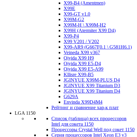
X99-B4 (Amentmen)
X99E
X99-GT v1.0
X99M-G2
X99M-H \ X99M-H2
X99H (Atermiter X99 D4)
X99-P4
X99 V201 / V202
X99-AR9 (G667F0.1 \ G581H6.1)
Veineda X99 v367
Qiyida X99 H9
Qiyida X99 E5-D4
Qiyida X99 E5-A99
Kllisre X99-B5
JGINYUE X99M-PLUS D4
JGINYUE X99 Titanium D3
JGINYUE X99 Titanium D4
G629A
Envinda X99D4M4
Рейтинг и сравнение хар-к плат
LGA 1150
Список (таблица) всех процессоров
Intel для сокета 1150
Процессоры Crystal Well под сокет 1150
Серия процессоров Intel Xeon E3 v3