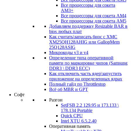
Все процессоры для сокета
AM3+
Все процессоры для сокета AM4
Все процессоры для сокета AM5
Добавляем поддержку Resizable BAR в
bios любых плат
Как считать\записать биос с XMC
XM25QH128AHIG или GallopMem
25Q128ASIG
Микрокоды v3 и v4
Определение типа оперативной
памяти по маркировке чипов (Samsung
DDR3 \ DDR3 ECC)
Как отключить часть ядер\запустить
приложение на определенных ядрах
Полный гайд по Throttlestop
Всё об MBR и GPT
Софт
Разгон
SetFSB 2.2 129.95 и 173.133 \
178.134 Portable
Quick CPU
Intel XTU 6.5.2.40
Оперативная память