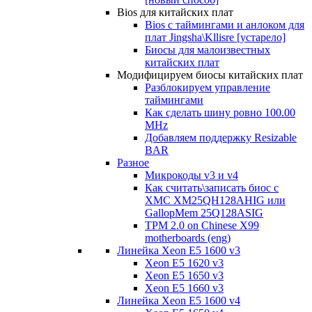
Bios для китайских плат
Bios с таймингами и анлоком для
плат Jingsha\Kllisre [устарело]
Биосы для малоизвестных
китайских плат
Модифицируем биосы китайских плат
Разблокируем управление
таймингами
Как сделать шину ровно 100.00
MHz
Добавляем поддержку Resizable
BAR
Разное
Микрокоды v3 и v4
Как считать\записать биос с
XMC XM25QH128AHIG или
GallopMem 25Q128ASIG
TPM 2.0 on Chinese X99
motherboards (eng)
Линейка Xeon E5 1600 v3
Xeon E5 1620 v3
Xeon E5 1650 v3
Xeon E5 1660 v3
Линейка Xeon E5 1600 v4