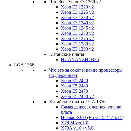
Линейка Xeon E3 1200 v2
Xeon E3 1220 v2
Xeon E3 1225 v2
Xeon E3 1230 v2
Xeon E3 1240 v2
Xeon E3 1245 v2
Xeon E3 1270 v2
Xeon E3 1275 v2
Xeon E3 1280 v2
Xeon E3 1290 v2
Китайские платы
HUANANZHI B75
LGA 1356
Что это за сокет и какие процессоры
поддерживает
Xeon E5 2420
Xeon E5 2440
Xeon E5 2470
Xeon E5 2450 v2
Китайские платы LGA 1356
Самая дешевая черная noname
плата
Huanan X9D (E5 ver 5.21 / 5.31)
X78 M ver 1.0
X79A v1.0 \ v5.0