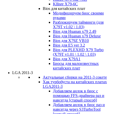
Kllisre X79-6C
Bios для китайских плат
Модифицируем биос своими
руками
Разблокируем тайминги (для
X79T v1.02 \ 1.03)
Bios для Huanan x79 2.49
Bios для Huanan x79 Deluxe
Bios для X79Z VB10
Bios для E5 ver 3.2
Bios для PLEXHD X79 Turbo
(X79T v1.01 \ 1.02 \ 1.03)
Bios для X79A1
Биосы для малоизвестных
китайских плат
LGA 2011-3
Актуальные сборки на 2011-3 сокете
Хак турбобуста на китайских платах
LGA2011-3
Добавляем анлок в биос с
помощью FFS-драйвера раз и
навсегда [старый способ]
Добавляем анлок в биос раз и
навсегда через S3TurboTool
[новый способ]