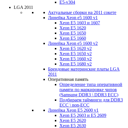
E5-v304
LGA 2011
Актуальные сборки на 2011 сокете
Линейка Xeon e5 1600 v1
Xeon E5 1603 и 1607
Xeon E5 1620
Xeon E5 1650
Xeon E5 1660
Линейка Xeon e5 1600 v2
Xeon E5 1620 v2
Xeon E5 1650 v2
Xeon E5 1660 v2
Xeon E5 1680 v2
Брендовые материнские платы LGA
2011
Оперативная память
Определение типа оперативной
памяти по маркировке чипов
(Samsung DDR3 \ DDR3 ECC)
Подбираем тайминги для DDR3
ECC \ non-ECC
Линейка Xeon E5 2600 v1
Xeon E5 2603 и E5 2609
Xeon E5 2620
Xeon E5 2630