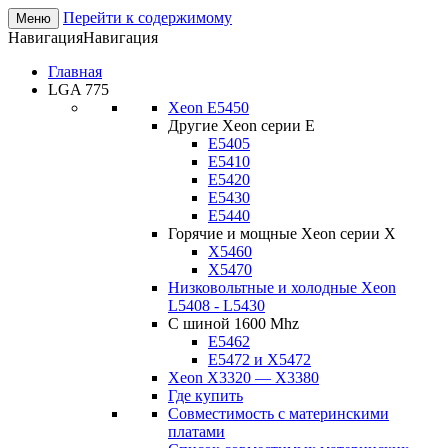
Перейти к содержимому
Меню
Навигация
Навигация
Главная
LGA 775
Xeon E5450
Другие Xeon серии E
E5405
E5410
E5420
E5430
E5440
Горячие и мощные Xeon серии X
X5460
X5470
Низковольтные и холодные Xeon
L5408 - L5430
С шиной 1600 Mhz
E5462
E5472 и X5472
Xeon X3320 — X3380
Где купить
Совместимость с материнскими
платами