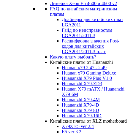
Линейка Xeon E5 4600 и 4600 v2
FAQ по китайским материнским
платам
Драйверы для китайских плат
LGA2011
Гайд по неисправностям
LGA2011/2011-3
Расшифровка значения Post-
кодов для китайских
LGA2011\2011-3 плат
Какую плату выбрать?
Китайские платы от Huananzhi
Huanan x79 2.47 - 2.49
Huanan x79 Gaming Deluxe
Huananzhi X79 Plus-V1.0
Huananzhi X79-ZD3
Huanan X79 mATX / Huananzhi
X79-6M
Huananzhi X79-4M
Huananzhi X79-4D
Huananzhi X79-8D
Huananzhi X79-16D
Китайские платы от XLZ motherboard
X79Z E5 ver 2.4
E5 ver 3.2