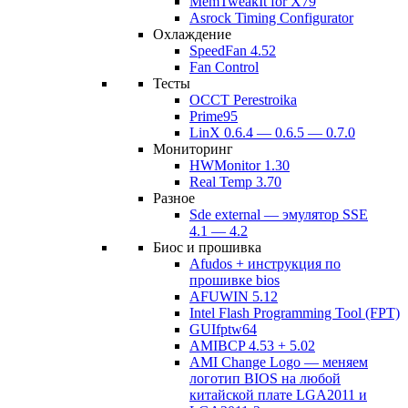
MemTweakIt for X79
Asrock Timing Configurator
Охлаждение
SpeedFan 4.52
Fan Control
Тесты
OCCT Perestroika
Prime95
LinX 0.6.4 — 0.6.5 — 0.7.0
Мониторинг
HWMonitor 1.30
Real Temp 3.70
Разное
Sde external — эмулятор SSE
4.1 — 4.2
Биос и прошивка
Afudos + инструкция по
прошивке bios
AFUWIN 5.12
Intel Flash Programming Tool (FPT)
GUIfptw64
AMIBCP 4.53 + 5.02
AMI Change Logo — меняем
логотип BIOS на любой
китайской плате LGA2011 и